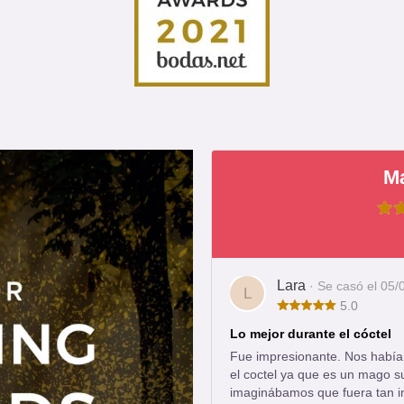
M
Lara
· Se casó el 05
L
5.0
Lo mejor durante el cóctel
Fue impresionante. Nos habí
el coctel ya que es un mago s
imaginábamos que fuera tan i