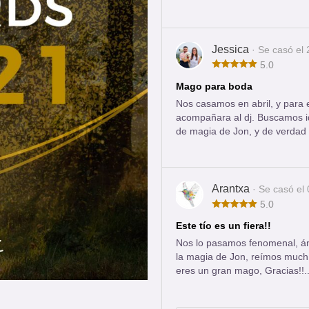
Jessica
· Se casó el
5.0
Mago para boda
Nos casamos en abril, y para 
acompañara al dj. Buscamos id
de magia de Jon, y de verdad 
Arantxa
· Se casó el
5.0
Este tío es un fiera!!
Nos lo pasamos fenomenal, á
la magia de Jon, reímos muchí
eres un gran mago, Gracias!!.