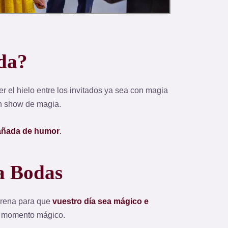
da
?
r el hielo entre los invitados ya sea con magia
un show de magia.
añada de humor
.
a Bodas
 arena para que
vuestro día sea mágico e
e momento mágico.